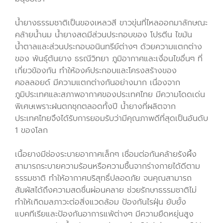
น้ำยางธรรมชาติเป็นของเหลวสี ขาวขุ่นที่ไหลออกมาลักษณะ
คล้ายน้ำนม น้ำยางสดมีส่วนประกอบของ โปรตีน ไขมัน
น้ำตาลและส่วนประกอบอนินทรีย์ต่างๆ ด้วยความแตกต่าง
ของ พันธุ์ต้นยาง ธรณีวิทยา ภูมิอากาศและเงื่อนไขอื่นๆ ที่
เกี่ยวข้องกัน ทำให้องค์ประกอบและโครงสร้างของ
คอลลอยด์ มีความแตกต่างกันอย่างมาก เนื่องจาก
ภูมิประเทศและสภาพอากาศของประเทศไทย มีความโดดเด่น
พิเศษเพราะฝนตกชุกตลอดทั้งปี น้ำยางที่ผลิตจาก
ประเทศไทยจึงได้รับการยอมรับว่ามีคุณภาพดีที่สุดเป็นอันดับ
1 ของโลก
เนื้อยางมีช่องระบายอากาศเล็กๆ เชื่อมต่อกันคล้ายรังผึ้ง
สามารถระบายความร้อนหรือความชื้นจากร่างกายได้ดีตาม
ธรรมชาติ ทำให้อากาศบริสุทธิ์ปลอดภัย จนคุณสามารถ
สัมผัสได้ถึงความสดชื่นผ่อนคลาย ช่วยรักษาธรรมชาติไม่
ทำให้เกิดมลภาวะต่อสิ่งแวดล้อม ป้องกันไรฝุ่น ยับยั้ง
แบคทีเรียและป้องกันอาการแพ้ต่างๆ มีความยืดหยุ่นสูง