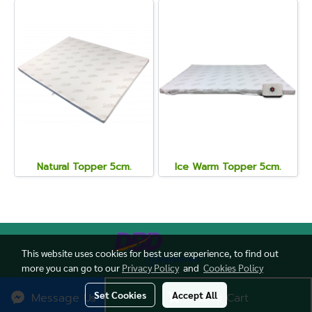
Natural Topper 5cm.
Ice Warm Topper 5cm.
This website uses cookies for best user experience, to find out
more you can go to our
Privacy Policy
and
Cookies Policy
Copy right by quatexofficialshop.com
Set Cookies
Accept All
Message Us
Add to Cart