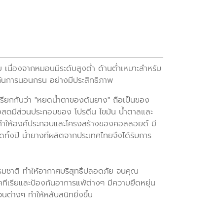
เนื่องจากหมอนมีระดับสูงต่ำ ด้านต่ำเหมาะสำหรับ
ันการนอนกรน อย่างมีประสิทธิภาพ
รียกกันว่า "หยดน้ำตาของต้นยาง" ถือเป็นของ
ยางสดมีส่วนประกอบของ โปรตีน ไขมัน น้ำตาลและ
ัน ทำให้องค์ประกอบและโครงสร้างของคอลลอยด์ มี
งปี น้ำยางที่ผลิตจากประเทศไทยจึงได้รับการ
รมชาติ ทำให้อากาศบริสุทธิ์ปลอดภัย จนคุณ
คทีเรียและป้องกันอาการแพ้ต่างๆ มีความยืดหยุ่น
ต่างๆ ทำให้หลับสนิทยิ่งขึ้น