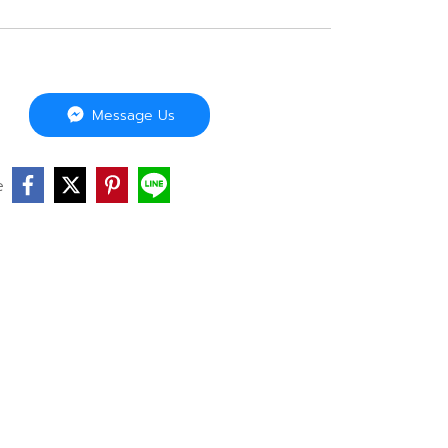
Message Us
e