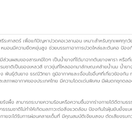
ีระศาสตร์ เพื่อแก้ปัญหาปวดคอเวลานอน เหมาะสำหรับทุกเพศทุกวัย 
มอนมีความยืดหยุ่นสูง ช่วยบรรเทาอาการปวดไหล่และต้นคอ ป้องก
ส่วนผสมของสารเคมีใดๆ เป็นน้ำยางที่ได้มาจากต้นยางพารา หรือที่เ
งธรรมชาติเป็นของเหลวสี ขาวขุ่นที่ไหลออกมาลักษณะคล้ายน้ำนม น้ำ
ันธุ์ต้นยาง ธรณีวิทยา ภูมิอากาศและเงื่อนไขอื่นๆที่เกี่ยวข้องก
และสภาพอากาศของประเทศไทย มีความโดดเด่นพิเศษ มีฝนตกชุกตลอดทั้
ล้ายรังผึ้ง สามารถระบายความร้อนหรือความชื้นจากร่างกายได้ดีตามธร
ธรรมชาติไม่ทำให้เกิดมลภาวะต่อสิ่งแวดล้อม ป้องกันไรฝุ่นยับยั้งแบ
งกายจะได้รับการผ่อนคลายเต็มที่ มีคุณสมบัติเงียบสงบ ตัดเสียงรบกวน