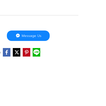
Message Us
e